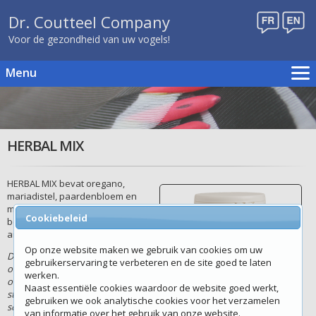
Dr. Coutteel Company
Voor de gezondheid van uw vogels!
Menu
Home
Kweekschema's
Producten
HERBAL MIX
Publicaties
Evenementen
HERBAL MIX bevat oregano,
mariadistel, paardenbloem en
Verdelers
munt samen met enkele
Cookiebeleid
Contact
belangrijke B-vitaminen en
aminozuren.
Webshop
Op onze website maken we gebruik van cookies om uw
De geneeskrachtige werking van
gebruikerservaring te verbeteren en de site goed te laten
oregano ontstaat via de etherische
werken.
oliën: carvacrol en thymol zijn
Naast essentiële cookies waardoor de website goed werkt,
stoffen die werken tegen
gebruiken we ook analytische cookies voor het verzamelen
schimmels, bacteriën en virussen.
van informatie over het gebruik van onze website.