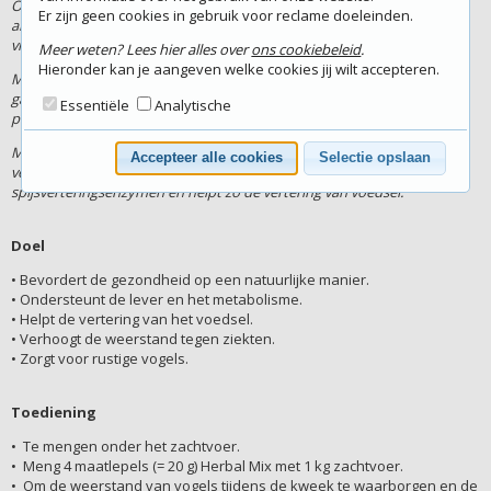
Oregano is ook rijk aan
Er zijn geen cookies in gebruik voor reclame doeleinden.
antioxidanten, waaronder
vitamine C en E.
Meer weten? Lees hier alles over
ons cookiebeleid
.
Hieronder kan je aangeven welke cookies jij wilt accepteren.
Mariadistel is bij uitstek een leverkruid. Het beschermt de lever en
galblaas tegen toxines en andere schadelijke invloeden. Ook
Essentiële
Analytische
paardenbloem wordt gebruikt bij het ontgiften van lever en nieren.
Munt heeft een slijmoplossende werking, houdt de vogels rustig en
Accepteer alle cookies
Selectie opslaan
vermindert stress. Het bevordert de productie van
spijsverteringsenzymen en helpt zo de vertering van voedsel.
Doel
• Bevordert de gezondheid op een natuurlijke manier.
• Ondersteunt de lever en het metabolisme.
• Helpt de vertering van het voedsel.
• Verhoogt de weerstand tegen ziekten.
• Zorgt voor rustige vogels.
Toediening
• Te mengen onder het zachtvoer.
• Meng 4 maatlepels (= 20 g) Herbal Mix met 1 kg zachtvoer.
• Om de weerstand van vogels tijdens de kweek te waarborgen en de