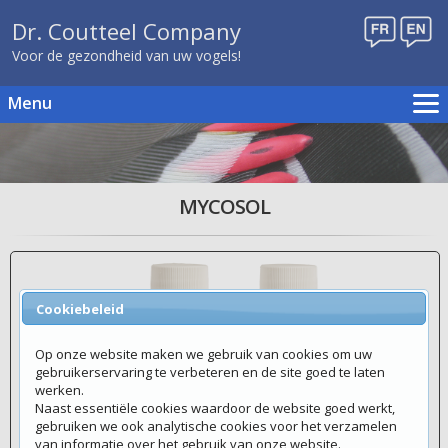
Dr. Coutteel Company
Voor de gezondheid van uw vogels!
Menu
Home
Kweekschema's
Producten
MYCOSOL
Publicaties
Evenementen
Verdelers
Cookiebeleid
Contact
Webshop
Op onze website maken we gebruik van cookies om uw
gebruikerservaring te verbeteren en de site goed te laten
werken.
Naast essentiële cookies waardoor de website goed werkt,
gebruiken we ook analytische cookies voor het verzamelen
van informatie over het gebruik van onze website.