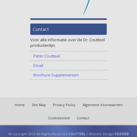
Contact
Voor alle informatie over de Dr. Coutteel
productenlijn.
Peter Coutteel
Email
Brochure Supplementen
Home
Site Map
Privacy Policy
Algemene Voorwaarden
Cookiebeleid
Contact
©Copyright 2026 All Rights Reserved
COUTTEEL
/ Website Design
FIDEWEB