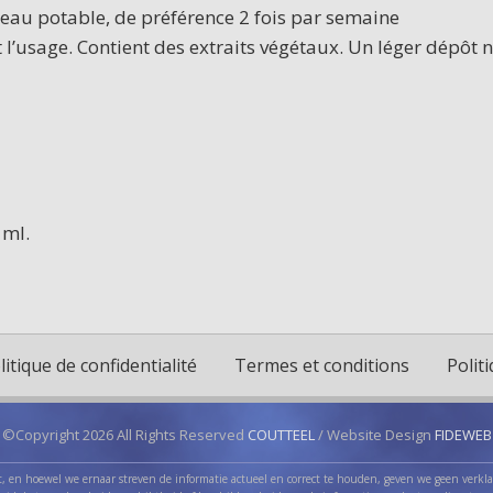
’eau potable, de préférence 2 fois par semaine
t l’usage. Contient des extraits végétaux. Un léger dépôt 
 ml.
litique de confidentialité
Termes et conditions
Polit
©Copyright 2026 All Rights Reserved
COUTTEEL
/ Website Design
FIDEWEB
, en hoewel we ernaar streven de informatie actueel en correct te houden, geven we geen verklar