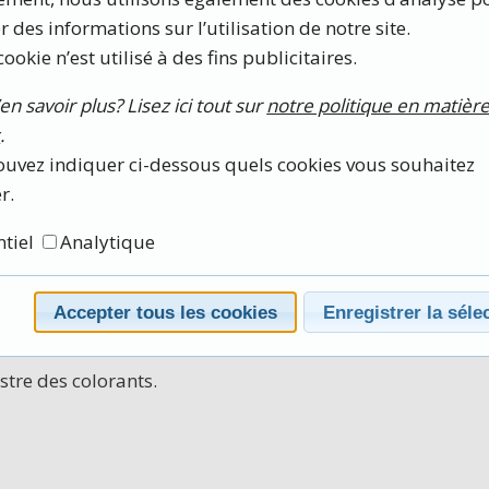
er des informations sur l’utilisation de notre site.
iels, des vitamines, du sorbitol et des
ookie n’est utilisé à des fins publicitaires.
en savoir plus? Lisez ici tout sur
notre politique en matièr
lusieurs processus métaboliques. Il
s
.
n élimine des substances toxiques.
uvez indiquer ci-dessous quels cookies vous souhaitez
r.
ntiel
Analytique
.
Accepter tous les cookies
Enregistrer la séle
ls.
stre des colorants.