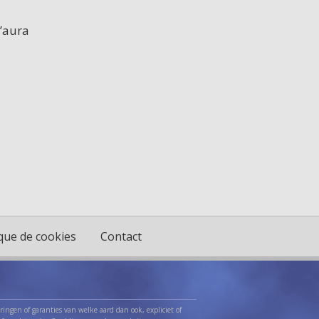
n’aura
ique de cookies
Contact
ingen of garanties van welke aard dan ook, expliciet of