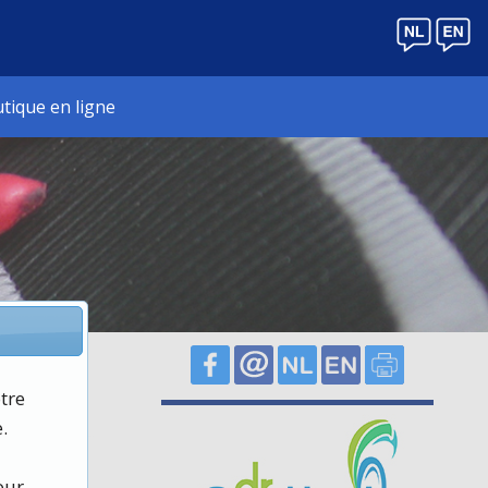
tique en ligne
otre
.
our