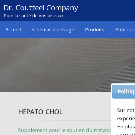
Dr. Coutteel Company
Pour la santé de vos oiseaux!
Accueil
Schémas d'élevage
Produits
Publicat
Politi
Sur not
HEPATO_CHOL
expérie
En plus
Supplément pour le soutien du métabolisme et 
correct