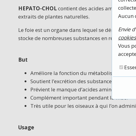
collect
HEPATO-CHOL
contient des acides aminés essent
Aucun c
extraits de plantes naturelles.
Envie d’
Le foie est un organe dans lequel se déroulent p
cookie
stocke de nombreuses substances en réserve et e
Vous po
accepte
But
Esse
Améliore la fonction du métabolisme.
Soutient l’excrétion des substances toxiques
Prévient le manque d’acides aminés essentie
Complément important pendant la mue.
Très utile pour les oiseaux à qui l’on admini
Usage