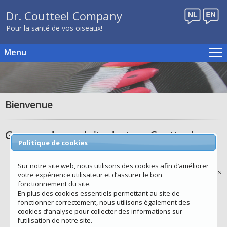
Dr. Coutteel Company
Pour la santé de vos oiseaux!
Menu
Accueil
Schémas d'élevage
Produits
Bienvenue
Publications
Evénements
Gamme de produits docteur Coutteel
Politique de cookies
Distributeurs
Dr Peter Coutteel
a obtenu son
Contact
diplôme de médecine vétérinaire à
Sur notre site web, nous utilisons des cookies afin d’améliorer
l’Université de Gand en 1983. Depuis
Boutique en ligne
votre expérience utilisateur et d’assurer le bon
le début de sa profession, Peter a
fonctionnement du site.
mis l’accent sur le domaine des
En plus des cookies essentiels permettant au site de
oiseaux. Sa participation à des
fonctionner correctement, nous utilisons également des
nombreux congrès dans le monde
cookies d’analyse pour collecter des informations sur
entier, a largement contribué à ses
l’utilisation de notre site.
connaissances professionnelles.