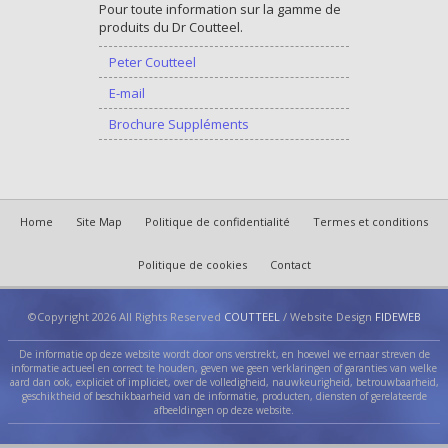
Pour toute information sur la gamme de
produits du Dr Coutteel.
Peter Coutteel
E-mail
Brochure Suppléments
Home
Site Map
Politique de confidentialité
Termes et conditions
Politique de cookies
Contact
©Copyright 2026 All Rights Reserved
COUTTEEL
/ Website Design
FIDEWEB
De informatie op deze website wordt door ons verstrekt, en hoewel we ernaar streven de
informatie actueel en correct te houden, geven we geen verklaringen of garanties van welke
aard dan ook, expliciet of impliciet, over de volledigheid, nauwkeurigheid, betrouwbaarheid,
geschiktheid of beschikbaarheid van de informatie, producten, diensten of gerelateerde
afbeeldingen op deze website.