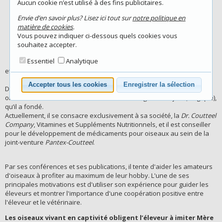
Aucun cookie n’est utilisé à des fins publicitaires.
Celles-ci ne se limitent pas aux
espèces ornithologiques les plus
Envie d’en savoir plus? Lisez ici tout sur
notre politique en
courantes, mais embrassent un
matière de cookies
.
éventail très diversifié. Ses
Vous pouvez indiquer ci-dessous quels cookies vous
connaissances et son expérience
souhaitez accepter.
approfondies ont déjà conduit à
Essentiel
Analytique
plusieurs publications scientifiques
et il a aimé à entraîner de nombreux collègues.
Accepter tous les cookies
Enregistrer la sélection
Depuis 2000, il était pendant 20 ans exclusivement vétérinaire pour
oiseaux au centre de médecine vétérinaire
Trigenio
à Nijlen (Belgique),
qu’il a fondé.
Actuellement, il se consacre exclusivement à sa société, la
Dr. Coutteel
Company
, Vitamines et Suppléments Nutritionnels, et il est conseiller
pour le développement de médicaments pour oiseaux au sein de la
joint-venture
Pantex-Coutteel
.
Par ses conférences et ses publications, il tente d'aider les amateurs
d'oiseaux à profiter au maximum de leur hobby. L'une de ses
principales motivations est d'utiliser son expérience pour guider les
éleveurs et montrer l'importance d'une coopération positive entre
l'éleveur et le vétérinaire.
Les oiseaux vivant en captivité obligent l’éleveur à imiter Mère