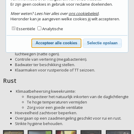
Er zijn geen cookies in gebruik voor reclame doeleinden.
vermijden.
Preventieve
Meer weten? Lees hier alles over
ons cookiebeleid
.
behandelingen:
Hieronder kan je aangeven welke cookies jij wilt accepteren.
Pokken inenting
Coccidiose
Essentiële
Analytische
(
PANTACOX
,
ESB
PLUS
)
Wormen
Accepteer alle cookies
Selectie opslaan
Controle van de
luchtwegen (natte ogen).
Controle van vertering (megabacteriën).
Badwater ter beschikking stellen.
Klaarmaken voor rustperiode of TT seizoen.
Rust
Klimaatbeheersing kweekruimte:
Respecteer het natuurlijk inkorten van de daglichtlengte
Te hoge temperaturen vermijden
Zorg voor een goede ventilatie
Hoeveelheid zachtvoer beperken.
Overgaan op een zaadmengeling geschikt voor rui en rust.
Strikte hygiëne behouden.