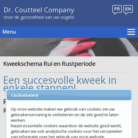
Dr. Coutteel Company
Voor de gezondheid van uw vogels!
Menu
Home
Kweekschema's
Producten
Kweekschema Rui en Rustperiode
Publicaties
Een succesvolle kweek in
Evenementen
enkele stappen!
Verdelers
Cookiebeleid
Contact
Rui & Rustperiode
Webshop
Rui
Op onze website maken we gebruik van cookies om uw
gebruikerservaring te verbeteren en de site goed te laten
werken.
Jonge en volwassen vogels
Naast essentiële cookies waardoor de website goed werkt,
van elkaar scheiden.
gebruiken we ook analytische cookies voor het verzamelen
Huisvesten in kleine
van informatie over het gebruik van onze website.
groepen en overbevolking