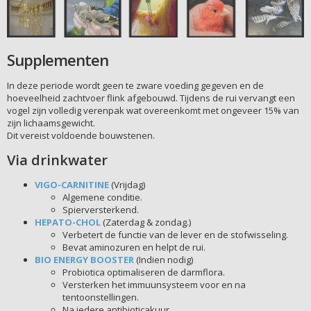
Supplementen
In deze periode wordt geen te zware voeding gegeven en de
hoeveelheid zachtvoer flink afgebouwd. Tijdens de rui vervangt een
vogel zijn volledig verenpak wat overeenkomt met ongeveer 15% van
zijn lichaamsgewicht.
Dit vereist voldoende bouwstenen.
Via drinkwater
VIGO-CARNITINE
(Vrijdag)
Algemene conditie.
Spierversterkend.
HEPATO-CHOL
(Zaterdag & zondag.)
Verbetert de functie van de lever en de stofwisseling.
Bevat aminozuren en helpt de rui.
BIO ENERGY BOOSTER
(Indien nodig)
Probiotica optimaliseren de darmflora.
Versterken het immuunsysteem voor en na
tentoonstellingen.
Na iedere antibioticakuur.